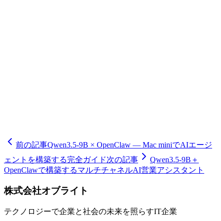
DB構築、ベクトル検索実装、モニタリング環境整備まで、
豊富な実績に基づく包括的なコンサルティングを提供してい
ます。品川区、港区、大田区、目黒区を中心に、中小企業か
らエンタープライズまで幅広い導入支援経験があります。初
期PoC(概念実証)から本格運用、継続的な改善サイクルま
で、長期的なパートナーシップでお客様のAI活用を成功に
導きます。また、社内データを活用したRAGシステム構
築、マルチモーダル対応への拡張、他システムとのAPI連携
など、高度なカスタマイズにも対応可能です。完全オフライ
ンAIカスタマーサポートの導入をご検討の際は、ぜひ株式
会社オブライトにご相談ください。
前の記事
Qwen3.5-9B × OpenClaw — Mac miniでAIエージ
ェントを構築する完全ガイド
次の記事
Qwen3.5-9B＋
OpenClawで構築するマルチチャネルAI営業アシスタント
株式会社オブライト
テクノロジーで企業と社会の未来を照らすIT企業