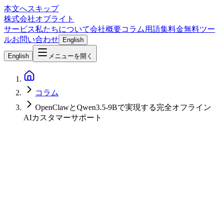
本文へスキップ
株式会社オブライト
サービス
私たちについて
会社概要
コラム
用語集
料金
無料ツー
ル
お問い合わせ
English
English
メニューを開く
コラム
OpenClawとQwen3.5-9Bで実現する完全オフライン
AIカスタマーサポート