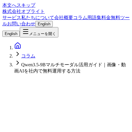
本文へスキップ
株式会社オブライト
サービス
私たちについて
会社概要
コラム
用語集
料金
無料ツー
ル
お問い合わせ
English
English
メニューを開く
コラム
Qwen3.5-9Bマルチモーダル活用ガイド｜画像・動
画AIを社内で無料運用する方法