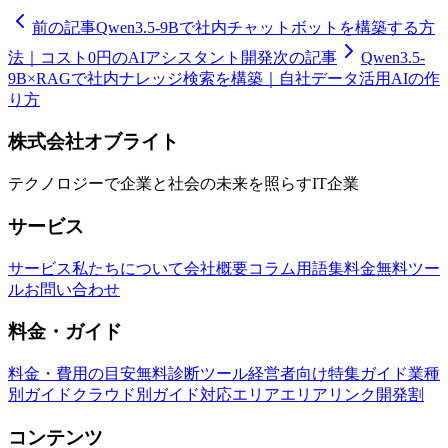
前の記事
Qwen3.5-9Bで社内チャットボットを構築する方
法｜コスト0円のAIアシスタント開発
次の記事
Qwen3.5-
9B×RAGで社内ナレッジ検索を構築｜自社データ活用AIの作
り方
株式会社オブライト
テクノロジーで企業と社会の未来を照らすIT企業
サービス
サービス
私たちについて
会社概要
コラム
用語集
料金
無料ツー
ル
お問い合わせ
料金・ガイド
料金・費用の目安
無料診断ツール
経営者向け特集ガイド
業種
別ガイド
クラウド別ガイド
対応エリア
エリアリンク開発割
コンテンツ