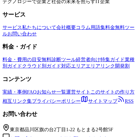
テクノロジーで企業と社会の未来を照らすIT企業
サービス
サービス
私たちについて
会社概要
コラム
用語集
料金
無料ツー
ル
お問い合わせ
料金・ガイド
料金・費用の目安
無料診断ツール
経営者向け特集ガイド
業種
別ガイド
クラウド別ガイド
対応エリア
エリアリンク開発割
コンテンツ
実績・事例
FAQ
お知らせ一覧
運営サイト
このサイトの作り方
相互リンク集
プライバシーポリシー
サイトマップ
RSS
お問い合わせ
東京都品川区旗の台2丁目1-22 もとまる2号館5F