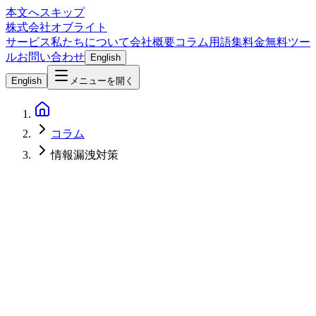
本文へスキップ
株式会社オブライト
サービス
私たちについて
会社概要
コラム
用語集
料金
無料ツー
ル
お問い合わせ
English
English
メニューを開く
コラム
情報漏洩対策
Network & Infrastructure
2026-03-03
リモートワーク情報漏洩対策チェックリスト｜中小企業が今