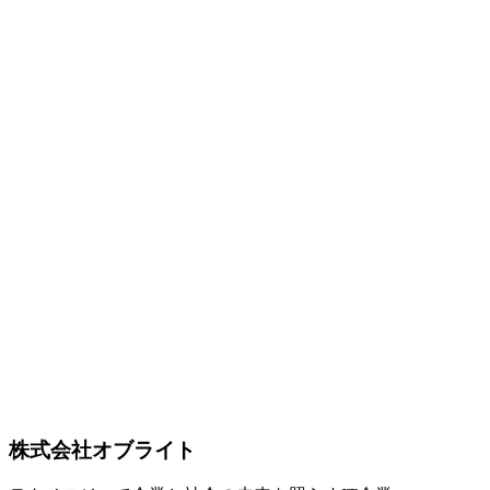
すぐ実践できるセキュリティ対策
リモートワーク環境で多発する情報漏洩リスクに備える実践
的チェックリスト。エンドポイントセキュリティ（MDM・
ディスク暗号化）、安全なファイル共有、メールセキュリテ
ィ（SPF・DKIM・DMARC）、パスワード管理とMFA、
BYOD対策、VDI/DaaS、従業員セキュリティ教育、インシ
デント対応計画、個人情報保護法対応まで、中小企業が今す
ぐ取り組める対策を品川区のIT支援企業オフライトが徹底解
説します。
リモートワーク
情報漏洩対策
セキュリティ
Software Development
2026-02-27
OpenClawは危険？導入前に押さえるべきセキュリティ対策
ガイド
OpenClawはシェルコマンドの実行、ファイルの読み書き、
Web閲覧など強力な機能を持つAIエージェントです。その力
を安全に活用するために、アクセス制御・データ保護・監査
ログ・企業向け設定など、導入前に押さえるべきセキュリテ
ィ対策を網羅的に解説します。
OpenClaw
セキュリティ
AIエージェント
株式会社オブライト