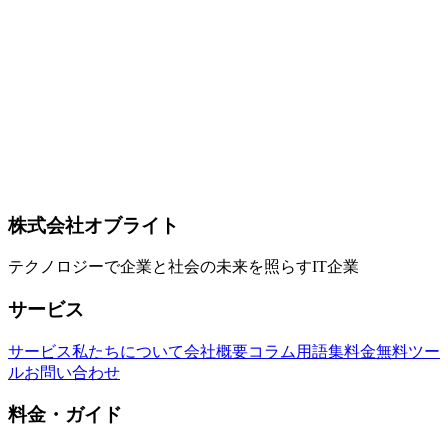
AI
2026-04-24
Gemini 3.1 Pro × Deep Research / Deep Research Max 解説 —
Google が公開した自律リサーチエージェント【2026年4月
版】
Google が 2026年4月21日に発表した Deep Research / Deep
Research Max（Gemini 3.1 Pro 搭載）の概要。MCPサポー
ト、ネイティブビジュアライゼーション、長時間リサーチワ
ークフロー、DeepSearchQA 93.3% / Humanity's Last Exam
54.6% のベンチマーク、Gemini API 経由の有料プレビュー提
供などを公式情報ベースで整理します。
株式会社オブライト
Gemini 3.1 Pro
Deep Research
Deep Research Max
テクノロジーで企業と社会の未来を照らすIT企業
サービス
サービス
私たちについて
会社概要
コラム
用語集
料金
無料ツー
ル
お問い合わせ
料金・ガイド