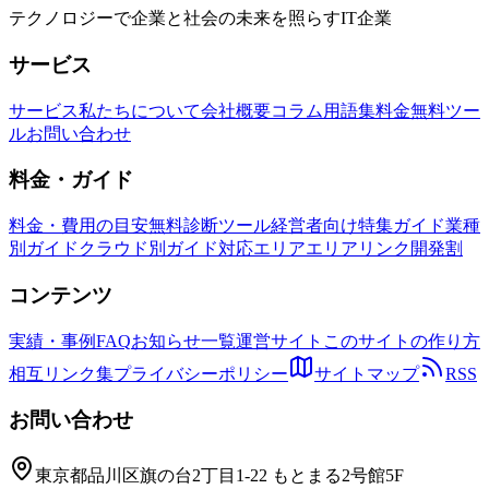
テクノロジーで企業と社会の未来を照らすIT企業
サービス
サービス
私たちについて
会社概要
コラム
用語集
料金
無料ツー
ル
お問い合わせ
料金・ガイド
料金・費用の目安
無料診断ツール
経営者向け特集ガイド
業種
別ガイド
クラウド別ガイド
対応エリア
エリアリンク開発割
コンテンツ
実績・事例
FAQ
お知らせ一覧
運営サイト
このサイトの作り方
相互リンク集
プライバシーポリシー
サイトマップ
RSS
お問い合わせ
東京都品川区旗の台2丁目1-22 もとまる2号館5F