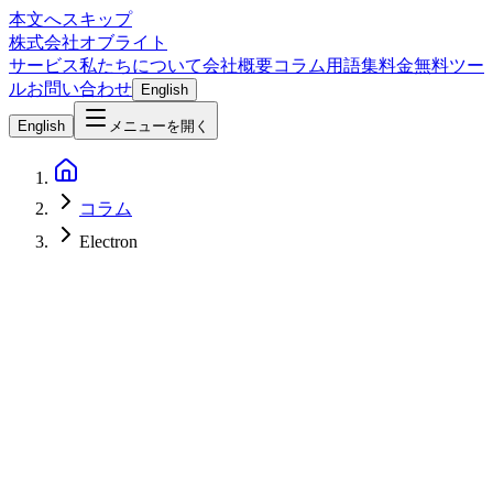
本文へスキップ
株式会社オブライト
サービス
私たちについて
会社概要
コラム
用語集
料金
無料ツー
ル
お問い合わせ
English
English
メニューを開く
コラム
Electron
Software Development
2026-03-04
Electron完全ガイド2026 - クロスプラットフォームデスクト