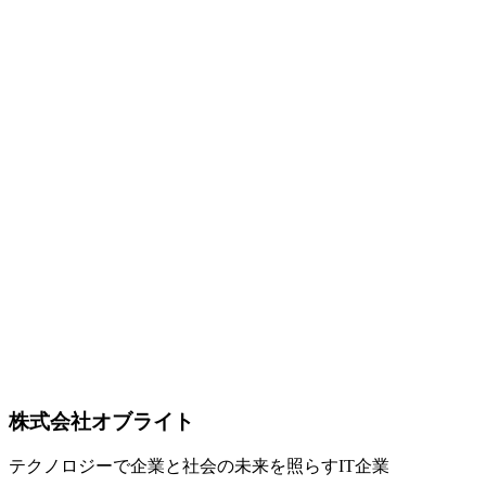
ク｜在宅勤務の通信品質を改善する方法
在宅勤務やリモートワーク環境でのネットワーク速度低下や
不安定さを改善するための実践的テクニックを徹底解説しま
す。Wi-Fi 6E/7ルーターの選定からメッシュネットワーク構
築、QoS設定による業務通信の優先制御、ISP選びのポイン
ト（IPoE/PPPoE、IPv6 over IPv4）、ビデオ会議の遅延最適
化、SD-WANの導入、5G/LTEバックアップ回線まで、品川
区・港区・渋谷区エリアの中小企業が通信品質を劇的に向上
させるための具体的な方法をご紹介します。
リモートワーク
ネットワーク高速化
Wi-Fi
Network
2026-02-25
オフィスWi-Fi環境の最適化｜遅い・切れるを解消するネッ
トワーク改善術
オフィスのWi-Fi環境を最適化する方法を解説。Wi-Fi 6対
応・アクセスポイント配置・チャネル管理など、品川区のネ
ットワーク専門会社が無線LAN改善の実践的なノウハウを
共有します。
Wi-Fi
無線LAN
オフィス
株式会社オブライト
テクノロジーで企業と社会の未来を照らすIT企業