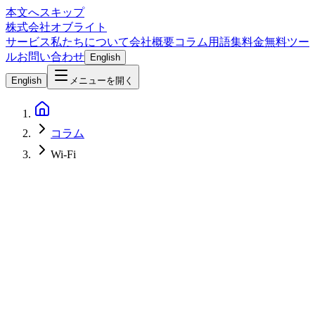
本文へスキップ
株式会社オブライト
サービス
私たちについて
会社概要
コラム
用語集
料金
無料ツー
ル
お問い合わせ
English
English
メニューを開く
コラム
Wi-Fi
Network & Infrastructure
2026-03-03
リモートワーク環境のネットワーク高速化・安定化テクニッ