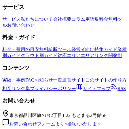
サービス
サービス
私たちについて
会社概要
コラム
用語集
料金
無料ツー
ル
お問い合わせ
料金・ガイド
料金・費用の目安
無料診断ツール
経営者向け特集ガイド
業種
別ガイド
クラウド別ガイド
対応エリア
エリアリンク開発割
コンテンツ
実績・事例
FAQ
お知らせ一覧
運営サイト
このサイトの作り方
相互リンク集
プライバシーポリシー
サイトマップ
RSS
お問い合わせ
東京都品川区旗の台2丁目1-22 もとまる2号館5F
お問い合わせフォームよりお願いいたします