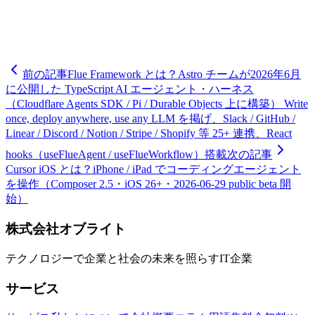
-
Ornith-1.0 — DeepReinforce agentic coding LLM
-
Kimi K2.7-Code
-
ローカル LLM 2026年6月最新版
前の記事
Flue Framework とは？Astro チームが2026年6月
に公開した TypeScript AI エージェント・ハーネス
（Cloudflare Agents SDK / Pi / Durable Objects 上に構築） Write
once, deploy anywhere, use any LLM を掲げ、Slack / GitHub /
Linear / Discord / Notion / Stripe / Shopify 等 25+ 連携、React
hooks（useFlueAgent / useFlueWorkflow）搭載
次の記事
Cursor iOS とは？iPhone / iPad でコーディングエージェント
を操作（Composer 2.5・iOS 26+・2026-06-29 public beta 開
始）
株式会社オブライト
テクノロジーで企業と社会の未来を照らすIT企業
サービス