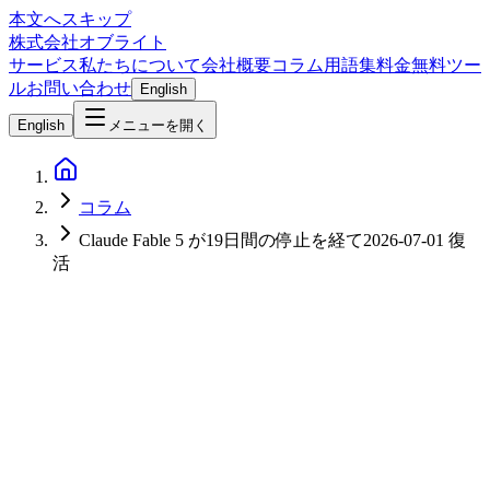
本文へスキップ
株式会社オブライト
サービス
私たちについて
会社概要
コラム
用語集
料金
無料ツー
ル
お問い合わせ
English
English
メニューを開く
コラム
Claude Fable 5 が19日間の停止を経て2026-07-01 復
活