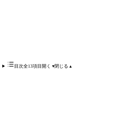
市場シェア
拡大
戦略文脈
代替 / fallback とし
て位置付ける
二段構え
目次
全13項目
開く ▾
閉じる ▴
Anthropic の Claude Fable 5 と Mythos 5 が 2026年6月12日か
ら19日間の停止を経て、7月1日にグローバル復活
しまし
た。