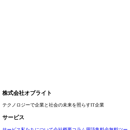
/ Phi-5 との競合関係、日本企業のオンプレ AI / 音声業務 / デ
ータ主権要件への適合性までを公式情報ベースで整理しまし
た。
Gemma 4
Gemma 4 12B
Google DeepMind
AI
2026-04-24
Gemini 3.1 Pro × Deep Research / Deep Research Max 解説 —
Google が公開した自律リサーチエージェント【2026年4月
版】
Google が 2026年4月21日に発表した Deep Research / Deep
Research Max（Gemini 3.1 Pro 搭載）の概要。MCPサポー
ト、ネイティブビジュアライゼーション、長時間リサーチワ
ークフロー、DeepSearchQA 93.3% / Humanity's Last Exam
54.6% のベンチマーク、Gemini API 経由の有料プレビュー提
供などを公式情報ベースで整理します。
株式会社オブライト
Gemini 3.1 Pro
Deep Research
Deep Research Max
テクノロジーで企業と社会の未来を照らすIT企業
サービス
サービス
私たちについて
会社概要
コラム
用語集
料金
無料ツー