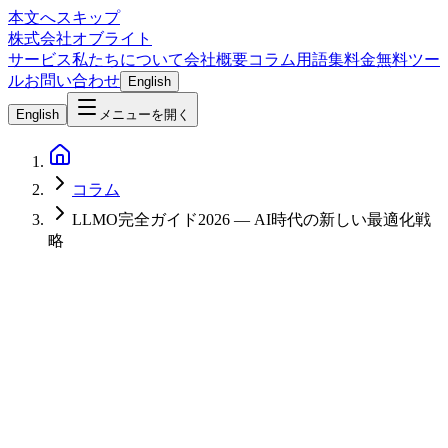
本文へスキップ
株式会社オブライト
サービス
私たちについて
会社概要
コラム
用語集
料金
無料ツー
ル
お問い合わせ
English
English
メニューを開く
コラム
LLMO完全ガイド2026 — AI時代の新しい最適化戦
略