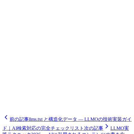
ライト（結論ファースト化、指示語削除）と新規FAQ作成。
⑤KPI監視: AI引用頻度、ブランド言及率、LLM経由の流入
CVRを月次で追跡します。
オブライトは品川区・港区・渋谷区を中心に、中小企業様向
けのLLMO対策を総合的に支援いたします。現状診断からコ
ンテンツリライト、構造化データ実装、llms.txt設定、効果測
定まで一貫してサポート。SEOで培った技術基盤を活かし、
AI時代の新しい情報流通に対応したデジタルマーケティン
グ戦略を提案します。LLMO導入をご検討の際は、ぜひオブ
ライトにご相談ください。
前の記事
llms.txt と構造化データ — LLMOの技術実装ガイ
ド｜AI検索対応の完全チェックリスト
次の記事
LLMO実