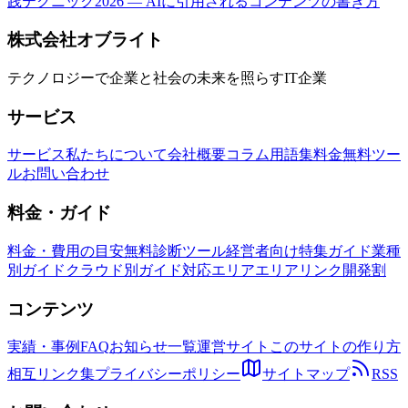
践テクニック2026 — AIに引用されるコンテンツの書き方
株式会社オブライト
テクノロジーで企業と社会の未来を照らすIT企業
サービス
サービス
私たちについて
会社概要
コラム
用語集
料金
無料ツー
ル
お問い合わせ
料金・ガイド
料金・費用の目安
無料診断ツール
経営者向け特集ガイド
業種
別ガイド
クラウド別ガイド
対応エリア
エリアリンク開発割
コンテンツ
実績・事例
FAQ
お知らせ一覧
運営サイト
このサイトの作り方
相互リンク集
プライバシーポリシー
サイトマップ
RSS