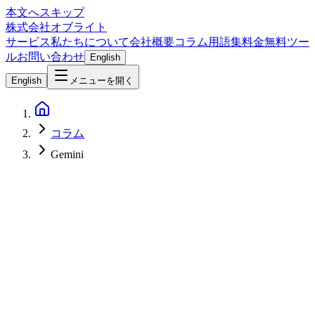
本文へスキップ
株式会社オブライト
サービス
私たちについて
会社概要
コラム
用語集
料金
無料ツー
ル
お問い合わせ
English
English
メニューを開く
コラム
Gemini
AI
2026-07-22
Gemini 3.6 Flash 徹底解説 — 料金・性能・3.5からの変更点