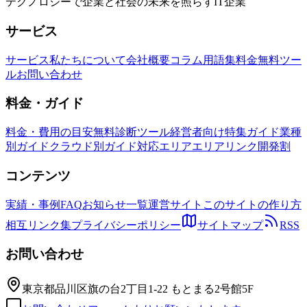
テクノロジーで企業と社会の未来を照らすIT企業
サービス
サービス
私たちについて
会社概要
コラム
用語集
料金
無料ツー
ル
お問い合わせ
料金・ガイド
料金・費用の目安
無料診断ツール
経営者向け特集ガイド
業種
別ガイド
クラウド別ガイド
対応エリア
エリアリンク開発割
コンテンツ
実績・事例
FAQ
お知らせ一覧
運営サイト
このサイトの作り方
相互リンク集
プライバシーポリシー
サイトマップ
RSS
お問い合わせ
東京都品川区旗の台2丁目1-22 もとまる2号館5F