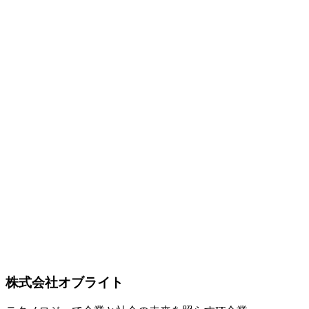
Google
Antigravity
Gemini
AI
2026-05-21
Gemini 3.5 Flash と Gemini Omni 徹底解説 — Google I/O 2026
が示した「単一マルチモーダル」と「Pro 超え Flash」の戦略
転換
Google I/O 2026（2026年5月19日 PT）で発表された Gemini
3.5 Flash と Gemini Omni を徹底解説。Pro クラスを超えるベ
ンチマーク・4倍の速度・100万トークン超のコンテキストを
実現した Flash と、Veo・Imagen・Lyria を単一モデルに統合
した Omni の戦略的意義、料金体系、日本企業の採用判断ポ
イントをまとめます。
Google
Gemini
Gemini 3.5 Flash
SEO
2026-03-08
LLMO完全ガイド2026 — AI時代の新しい最適化戦略
LLMOとは何か、なぜ重要なのか、具体的な対策手法まで網
羅した完全ガイド。Gartner予測では2026年までに従来検索エ
ンジンボリューム25%減少。ChatGPT・Gemini・Claude等の
AI向け最適化を実践的に解説します。
LLMO
LLM最適化
AI検索
株式会社オブライト