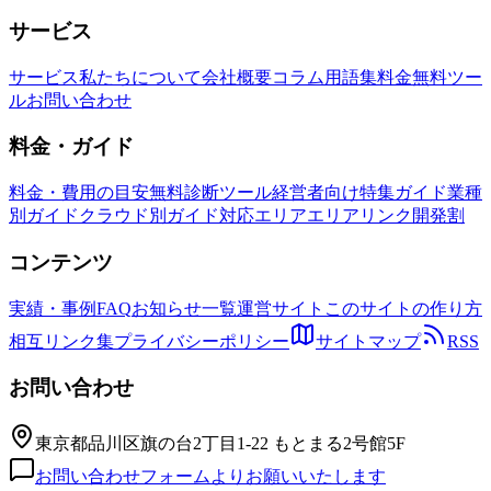
サービス
サービス
私たちについて
会社概要
コラム
用語集
料金
無料ツー
ル
お問い合わせ
料金・ガイド
料金・費用の目安
無料診断ツール
経営者向け特集ガイド
業種
別ガイド
クラウド別ガイド
対応エリア
エリアリンク開発割
コンテンツ
実績・事例
FAQ
お知らせ一覧
運営サイト
このサイトの作り方
相互リンク集
プライバシーポリシー
サイトマップ
RSS
お問い合わせ
東京都品川区旗の台2丁目1-22 もとまる2号館5F
お問い合わせフォームよりお願いいたします