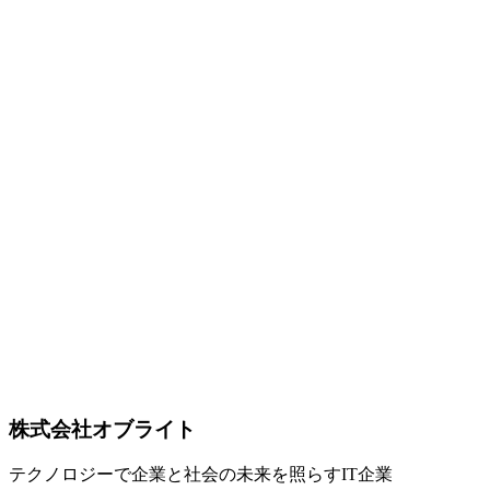
AI
2026-04-24
DeepSeek V4 Preview リリース解説 — 1.6T MoE / 1Mコンテ
キストのオープン重みを徹底整理【2026年4月版】
DeepSeek が 2026年4月24日に公開した DeepSeek V4 Preview
の概要。V4-Pro（1.6Tパラメータ / 49Bアクティブ）と V4-
Flash（284B / 13B）の2モデル、100万トークンコンテキス
ト、Hugging Face でのオープン重み公開、API・チャットで
の提供開始など、要点を公式情報ベースで整理します。
DeepSeek V4
オープンソースLLM
MoE
AI
2026-04-10
Qwen 3.6 Plus完全ガイド — 1Mコンテキスト＆エージェント
コーディングでClaude Opus超えの実力【2026年4月最新】
Alibaba Cloudが2026年4月2日に発表したQwen 3.6 Plusは、
Terminal-Bench 2.0でClaude Opus 4.6を超える61.6を記録。1M
トークンコンテキスト、158 tok/sの高速推論、Claude比17倍
のコスト優位性を徹底解説。
Qwen 3.6
エージェントコーディング
1Mコンテキス
ト
株式会社オブライト
テクノロジーで企業と社会の未来を照らすIT企業