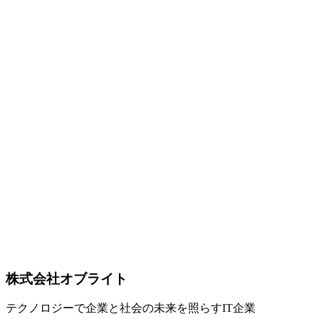
AI
2026-03-03
エージェント型AI（Agentic AI）企業活用ガイド｜2026年最
新トレンドと導入ステップ
2026年に急速に普及が進むエージェント型AI（Agentic AI）
の企業活用を徹底解説。チャットボットやRPAとの違い、マ
ルチエージェント構成、国内外の導入事例、主要フレームワ
ーク比較、セキュリティ対策、中小企業向けのコスト分析と
導入ロードマップまで、品川区を拠点とするIT企業Oflightが
実践的な視点でご紹介します。
エージェントAI
Agentic AI
生成AI
Software Development
2026-02-27
AIエージェントとは？2026年に急加速するビジネス活用と
導入ステップ
2026年、AIエージェントは実証実験から本格的なビジネス
活用へと移行しています。従来のチャットボットやRPAとの
違い、具体的な業務適用領域、そして中小企業が今すぐ始め
られる導入ステップを解説します。
AIエージェント
業務自動化
生成AI
株式会社オブライト
テクノロジーで企業と社会の未来を照らすIT企業