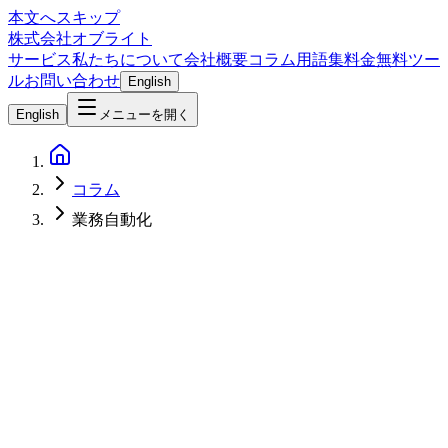
本文へスキップ
株式会社オブライト
サービス
私たちについて
会社概要
コラム
用語集
料金
無料ツー
ル
お問い合わせ
English
English
メニューを開く
コラム
業務自動化
AI
2026-04-22
AI BPOとは？人力BPO×AIエージェントで生まれる新ビジネ