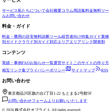
サービス
サービス
私たちについて
会社概要
コラム
用語集
料金
無料ツー
ル
お問い合わせ
料金・ガイド
料金・費用の目安
無料診断ツール
経営者向け特集ガイド
業種
別ガイド
クラウド別ガイド
対応エリア
エリアリンク開発割
コンテンツ
実績・事例
FAQ
お知らせ一覧
運営サイト
このサイトの作り方
相互リンク集
プライバシーポリシー
サイトマップ
RSS
お問い合わせ
東京都品川区旗の台2丁目1-22 もとまる2号館5F
お問い合わせフォームよりお願いいたします
©
2026 株式会社オブライト All rights reserved.