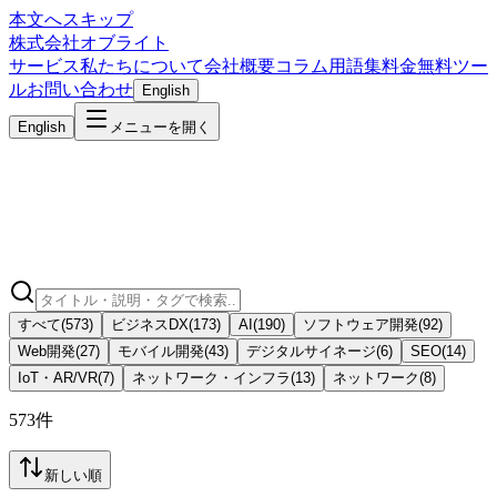
本文へスキップ
株式会社オブライト
サービス
私たちについて
会社概要
コラム
用語集
料金
無料ツー
ル
お問い合わせ
English
English
メニューを開く
すべて
(
573
)
ビジネスDX
(
173
)
AI
(
190
)
ソフトウェア開発
(
92
)
Web開発
(
27
)
モバイル開発
(
43
)
デジタルサイネージ
(
6
)
SEO
(
14
)
IoT・AR/VR
(
7
)
ネットワーク・インフラ
(
13
)
ネットワーク
(
8
)
573件
新しい順