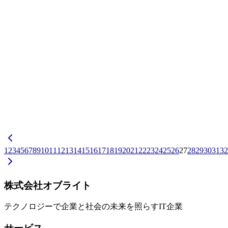
較、成功事例、費用目安、Oflightの開発フローとともに解
説。品川区の株式会社オブライトは無料相談・見積もり対
応。
Claude Design
HPリニューアル
Webサイト制作
+
2
IoT・AR/VR
2026-04-19
DALIシステム完全入門ガイド — 初心者にもわかる照明制御
プロトコルの仕組みと活用法【2026年版】
DALI（ダリ）は照明をデジタル制御するための国際規格で
す。1本のケーブルで最大64個の照明を個別にON/OFF・調
光・色変更できる仕組みを、初心者向けにわかりやすく解
説。DALI-2・DALI+の違い、導入費用、活用事例まで網羅
した2026年版完全ガイドです。
DALI
照明制御
IoT
+
2
1
2
3
4
5
6
7
8
9
10
11
12
13
14
15
16
17
18
19
20
21
22
23
24
25
26
27
28
29
30
31
32
株式会社オブライト
テクノロジーで企業と社会の未来を照らすIT企業