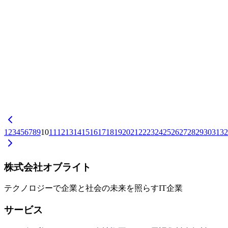
社内システムの属人化リスクと、担当者退職前後で対応が変
わる引き継ぎ資産チェックリスト、内製維持・外部保守・作
り直しの選択肢を中立的に比較する。
保守運用
中小企業DX
属人化
ビジネスDX
2026-07-15
システム老朽化のサイン — 延命と刷新、どちらを選ぶかの
判断基準
動作の遅さやサポート切れなど老朽化のサインを整理し、延
命と刷新のコスト構造の違い、残存価値×リスク×事業計画
で判断する基準を中立的に解説する。
保守運用
中小企業DX
老朽化
1
2
3
4
5
6
7
8
9
10
11
12
13
14
15
16
17
18
19
20
21
22
23
24
25
26
27
28
29
30
31
32
株式会社オブライト
テクノロジーで企業と社会の未来を照らすIT企業
サービス