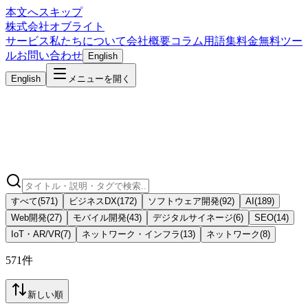
本文へスキップ
株式会社オブライト
サービス
私たちについて
会社概要
コラム
用語集
料金
無料ツー
ル
お問い合わせ
English
English
メニューを開く
すべて
(
571
)
ビジネスDX
(
172
)
ソフトウェア開発
(
92
)
AI
(
189
)
Web開発
(
27
)
モバイル開発
(
43
)
デジタルサイネージ
(
6
)
SEO
(
14
)
IoT・AR/VR
(
7
)
ネットワーク・インフラ
(
13
)
ネットワーク
(
8
)
571件
新しい順