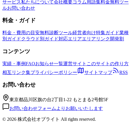
サービス
私たちについて
会社概要
コラム
用語集
料金
無料ツー
ル
お問い合わせ
料金・ガイド
料金・費用の目安
無料診断ツール
経営者向け特集ガイド
業種
別ガイド
クラウド別ガイド
対応エリア
エリアリンク開発割
コンテンツ
実績・事例
FAQ
お知らせ一覧
運営サイト
このサイトの作り方
相互リンク集
プライバシーポリシー
サイトマップ
RSS
お問い合わせ
東京都品川区旗の台2丁目1-22 もとまる2号館5F
お問い合わせフォームよりお願いいたします
©
2026 株式会社オブライト All rights reserved.